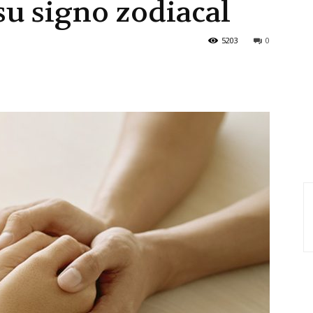
u signo zodiacal
5203
0