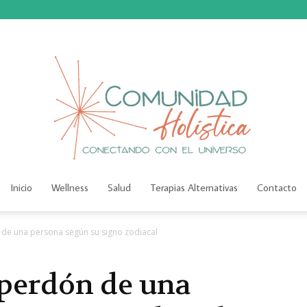
Inicio
Wellness
Salud
Terapias Alternativas
Contacto
Comunidad
 de una persona según su signo zodiacal
 perdón de una
Holística